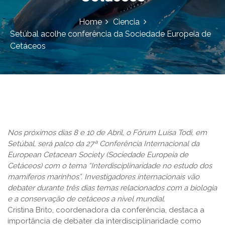
Home
Ciencia
Setúbal acolhe conferência da Sociedade Europeia de
Cetáceos
Nos próximos dias 8 e 10 de Abril, o Fórum Luísa Todi, em
Setúbal, será palco da 27ª Conferência Internacional da
European Cetacean Society (Sociedade Europeia de
Cetáceos) com o tema “Interdisciplinaridade no estudo dos
mamíferos marinhos”. Investigadores internacionais vão
debater durante três dias temas relacionados com a biologia
e a conservação de cetáceos a nível mundial.
Cristina Brito, coordenadora da conferência, destaca a
importância de debater da interdisciplinaridade como