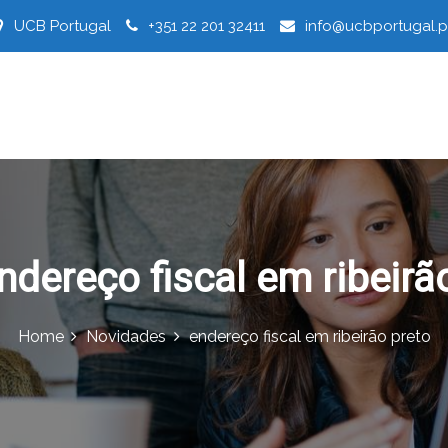
UCB Portugal
+351 22 201 32411
info@ucbportugal.p
ndereço fiscal em ribeirã
Home
Novidades
endereço fiscal em ribeirão preto