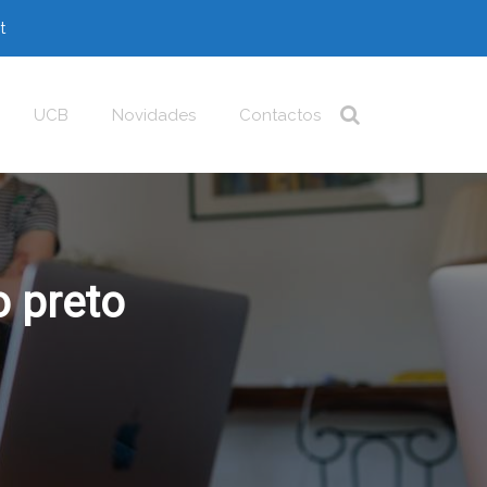
t
UCB
Novidades
Contactos
o preto