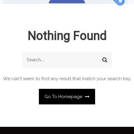
Nothing Found
S
S
e
e
a
a
r
r
We can't seem to find any result that match your search key.
c
c
h
h
f
Go To Homepage
o
r
: