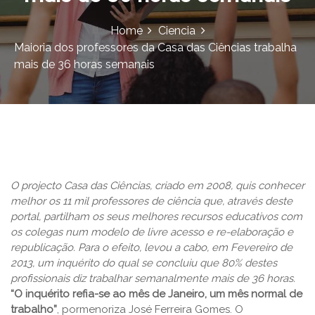
Home
Ciencia
Maioria dos professores da Casa das Ciências trabalha
mais de 36 horas semanais
O projecto Casa das Ciências, criado em 2008, quis conhecer
melhor os 11 mil professores de ciência que, através deste
portal, partilham os seus melhores recursos educativos com
os colegas num modelo de livre acesso e re-elaboração e
republicação. Para o efeito, levou a cabo, em Fevereiro de
2013, um inquérito do qual se concluiu que 80% destes
profissionais diz trabalhar semanalmente mais de 36 horas.
“O inquérito refia-se ao mês de Janeiro, um mês normal de
trabalho”
, pormenoriza José Ferreira Gomes. O